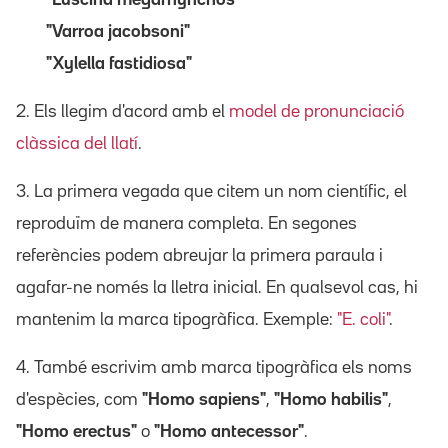
"Varroa jacobsoni"
"Xylella fastidiosa"
2. Els llegim d'acord amb el
model de pronunciació
clàssica del llatí
.
3. La primera vegada que citem un nom científic, el
reproduïm de manera completa. En segones
referències podem abreujar la primera paraula i
agafar-ne només la lletra inicial. En qualsevol cas, hi
mantenim la marca tipogràfica. Exemple:
"E. coli"
.
4. També escrivim amb marca tipogràfica els noms
d'espècies, com
"Homo sapiens"
,
"Homo habilis"
,
"Homo erectus"
o
"Homo antecessor"
.