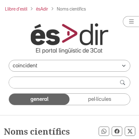
Llibre d'estil
ésAdir
Noms científics
general
pel·lícules
Noms científics
Compartir pe
Compart
Co