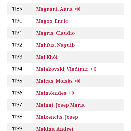
Magnani, Anna
1189
Magoo, Enric
1190
Magris, Claudio
1191
Mahfuz, Naguib
1192
Mai Khôi
1193
Maiakovski, Vladímir
1194
Maicas, Moisès
1195
Maimònides
1196
Mainat, Josep Maria
1197
Maixenchs, Josep
1198
Makine, Andreï
1199