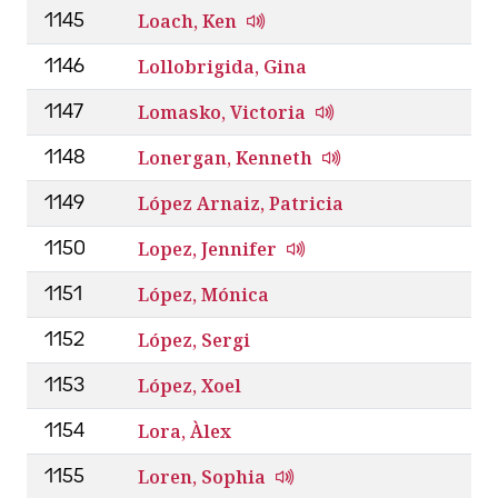
Loach, Ken
1145
Lollobrigida, Gina
1146
Lomasko, Victoria
1147
Lonergan, Kenneth
1148
López Arnaiz, Patricia
1149
Lopez, Jennifer
1150
López, Mónica
1151
López, Sergi
1152
López, Xoel
1153
Lora, Àlex
1154
Loren, Sophia
1155