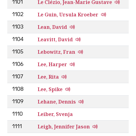
Le Clézio, Jean-Marie Gustave
1101
Le Guin, Ursula Kroeber
1102
Lean, David
1103
Leavitt, David
1104
Lebowitz, Fran
1105
Lee, Harper
1106
Lee, Rita
1107
Lee, Spike
1108
Lehane, Dennis
1109
Leiber, Svenja
1110
Leigh, Jennifer Jason
1111