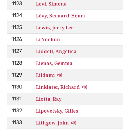
Levi, Simona
1123
Lévy, Bernard-Henri
1124
Lewis, Jerry Lee
1125
Li Yuchun
1126
Liddell, Angélica
1127
Lienas, Gemma
1128
Lildami
1129
Linklater, Richard
1130
Liotta, Ray
1131
Lipovetsky, Gilles
1132
Lithgow, John
1133