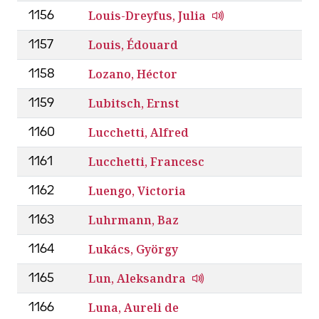
Louis-Dreyfus, Julia
1156
Louis, Édouard
1157
Lozano, Héctor
1158
Lubitsch, Ernst
1159
Lucchetti, Alfred
1160
Lucchetti, Francesc
1161
Luengo, Victoria
1162
Luhrmann, Baz
1163
Lukács, György
1164
Lun, Aleksandra
1165
Luna, Aureli de
1166