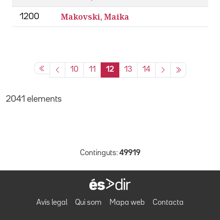
Makovski, Maika
1200
10
11
12
13
14
2041 elements
Continguts:
49919
Avís legal
Qui som
Mapa web
Contacta