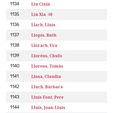
Liu Cixin
1134
Liu Xia
1135
Llach, Lluís
1136
Llopis, Ruth
1137
Llorach, Eva
1138
Lloréns, Chufo
1139
Llorens, Tomàs
1140
Llosa, Claudia
1141
Lluch, Bárbara
1142
Lluís Font, Pere
1143
Lluís, Joan-Lluís
1144