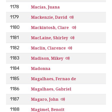
Macías, Juana
1178
Mackenzie, David
1179
Mackintosh, Clare
1180
MacLaine, Shirley
1181
Maclin, Clarence
1182
Madison, Mikey
1183
Madonna
1184
Magalhaes, Fernao de
1185
Magalhaes, Gabriel
1186
Magaro, John
1187
Magimel, Benoît
1188