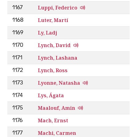
Luppi, Federico
1167
Luter, Martí
1168
Ly, Ladj
1169
Lynch, David
1170
Lynch, Lashana
1171
Lynch, Ross
1172
Lyonne, Natasha
1173
Lys, Ágata
1174
Maalouf, Amin
1175
Mach, Ernst
1176
Machi, Carmen
1177