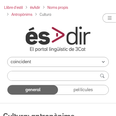
Llibre d'estil
ésAdir
Noms propis
Antropònims
Cultura
general
pel·lícules