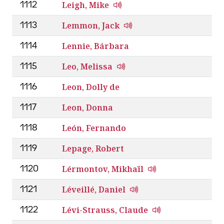
Leigh, Mike
1112
Lemmon, Jack
1113
Lennie, Bárbara
1114
Leo, Melissa
1115
Leon, Dolly de
1116
Leon, Donna
1117
León, Fernando
1118
Lepage, Robert
1119
Lérmontov, Mikhaïl
1120
Léveillé, Daniel
1121
Lévi-Strauss, Claude
1122