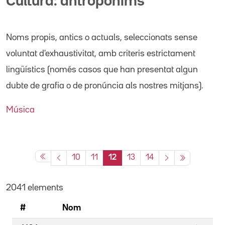
Cultura: antropònims
Noms propis
, antics o actuals,
seleccionats sense
voluntat d'exhaustivitat, amb criteris estrictament
lingüístics (només casos que han presentat algun
dubte de grafia o de pronúncia als nostres mitjans).
Música
10
11
12
13
14
2041 elements
#
Nom