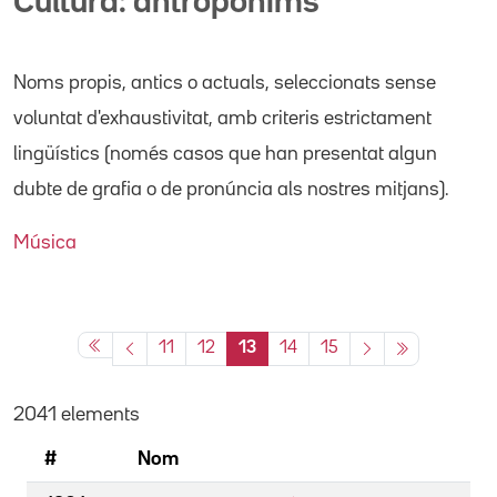
Cultura: antropònims
Noms propis
, antics o actuals,
seleccionats sense
voluntat d'exhaustivitat, amb criteris estrictament
lingüístics (només casos que han presentat algun
dubte de grafia o de pronúncia als nostres mitjans).
Música
11
12
13
14
15
2041 elements
#
Nom