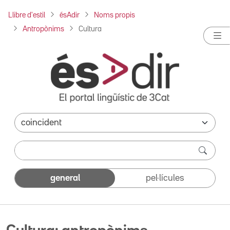
Llibre d'estil
ésAdir
Noms propis
Antropònims
Cultura
general
pel·lícules