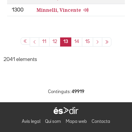
Minnelli, Vincente
1300
11
12
13
14
15
2041 elements
Continguts:
49919
Avís legal
Qui som
Mapa web
Contacta