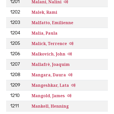
Malani, Nalini
1201
Malek, Rami
1202
Malfatto, Emilienne
1203
Malia, Paula
1204
Malick, Terrence
1205
Malkovich, John
1206
Mallafrè, Joaquim
1207
Mangara, Daura
1208
Mangeshkar, Lata
1209
Mangold, James
1210
Mankell, Henning
1211