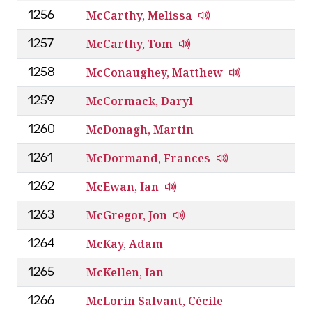
McCarthy, Melissa
1256
McCarthy, Tom
1257
McConaughey, Matthew
1258
McCormack, Daryl
1259
McDonagh, Martin
1260
McDormand, Frances
1261
McEwan, Ian
1262
McGregor, Jon
1263
McKay, Adam
1264
McKellen, Ian
1265
McLorin Salvant, Cécile
1266