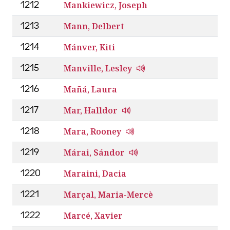
Mankiewicz, Joseph
1212
Mann, Delbert
1213
Mánver, Kiti
1214
Manville, Lesley
1215
Mañá, Laura
1216
Mar, Halldor
1217
Mara, Rooney
1218
Márai, Sándor
1219
Maraini, Dacia
1220
Marçal, Maria-Mercè
1221
Marcé, Xavier
1222