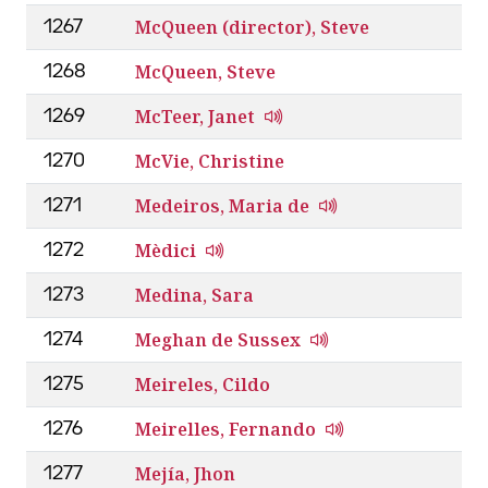
McQueen (director), Steve
1267
McQueen, Steve
1268
McTeer, Janet
1269
McVie, Christine
1270
Medeiros, Maria de
1271
Mèdici
1272
Medina, Sara
1273
Meghan de Sussex
1274
Meireles, Cildo
1275
Meirelles, Fernando
1276
Mejía, Jhon
1277