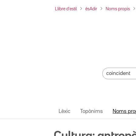
Llibre d'estil
ésAdir
Noms propis
Lèxic
Topònims
Noms pro