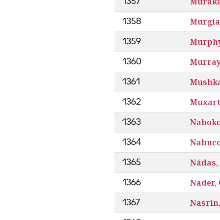
Muraka
1357
Murgia
1358
Murphy
1359
Murray,
1360
Mushk
1361
Muxart
1362
Naboko
1363
Nabuc
1364
Nádas,
1365
Nader,
1366
Nasrin
1367