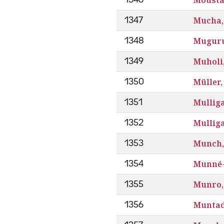
Mucha,
1347
Muguru
1348
Muholi
1349
Müller,
1350
Mullig
1351
Mullig
1352
Munch,
1353
Munné-
1354
Munro,
1355
Muntad
1356