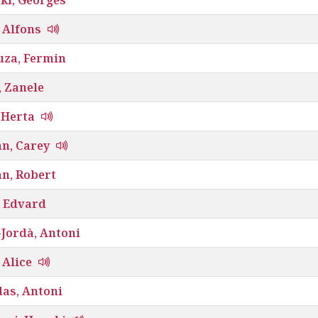
 Alfons
za, Fermin
, Zanele
 Herta
an, Carey
an, Robert
 Edvard
Jordà, Antoni
 Alice
as, Antoni