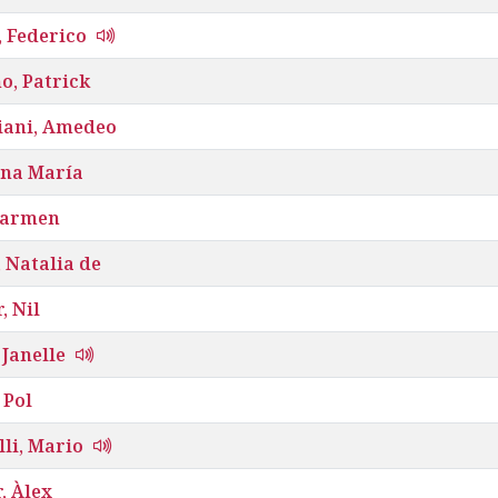
 Federico
o, Patrick
iani, Amedeo
Ana María
Carmen
 Natalia de
, Nil
Janelle
 Pol
li, Mario
, Àlex