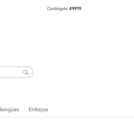
Continguts:
49919
 llengües
Enllaços