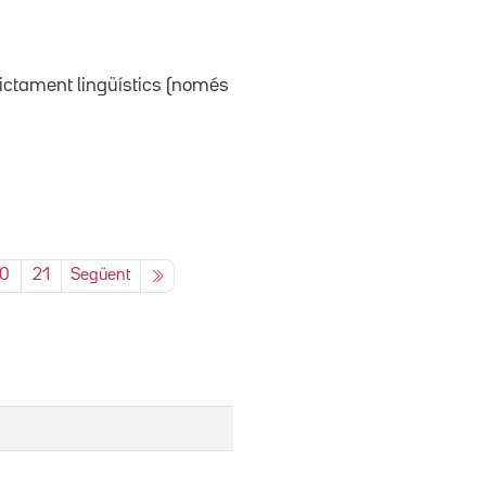
rictament lingüístics (només
0
21
Següent