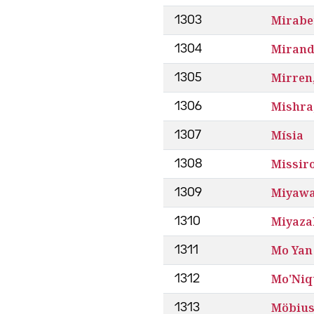
Mirabe
1303
Mirand
1304
Mirren
1305
Mishra
1306
Mísia
1307
Missiro
1308
Miyawa
1309
Miyaza
1310
Mo Yan
1311
Mo'Niq
1312
Möbiu
1313