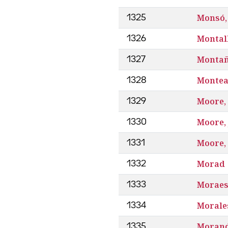
Monsó,
1325
Montal
1326
Montañ
1327
Montea
1328
Moore,
1329
Moore,
1330
Moore,
1331
Morad
1332
Moraes,
1333
Morales
1334
Morand
1335