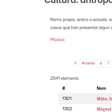
Cultura: antro
Noms propis
, antics o actuals,
se
casos que han presentat algun d
Música
Anterior
6
7
2041 elements
#
Nom
Miño, 
1301
Miquel
1302