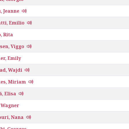
, Jeanne
ti, Emilio
, Rita
sen, Viggo
er, Emily
d, Wajdi
es, Miriam
, Elisa
 Wagner
uri, Nana
ki, Georges