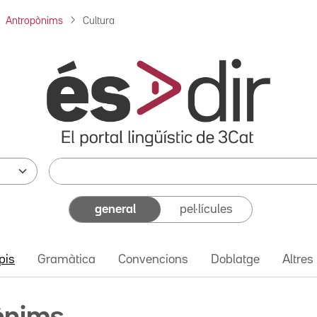
Antropònims
Cultura
general
pel·lícules
pis
Gramàtica
Convencions
Doblatge
Altres