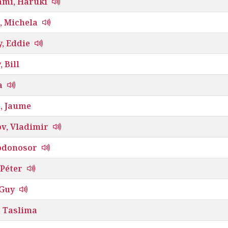
mi, Haruki
, Michela
, Eddie
 Bill
a
, Jaume
v, Vladimir
odonosor
 Péter
 Guy
, Taslima