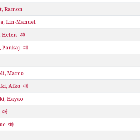
t, Ramon
a, Lin-Manuel
, Helen
, Pankaj
li, Marco
ki, Aiko
ki, Hayao
ue
s