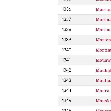
Moreau
1336
Morenat
1337
Moreno
1338
Morten
1339
Mortim
1340
Mouawa
1341
Moukhl
1342
Mouliaá
1343
Moura,
1344
Mousko
1345
Mousta
1346