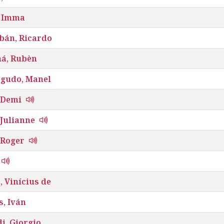
 Imma
bán, Ricardo
á, Rubèn
gudo, Manel
 Demi
 Julianne
 Roger
 Vinícius de
, Iván
i, Giorgio