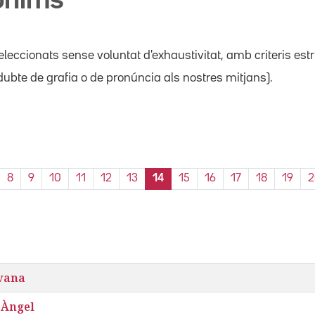
pònims
leccionats sense voluntat d'exhaustivitat, amb criteris est
ubte de grafia o de pronúncia als nostres mitjans).
8
9
10
11
12
13
14
15
16
17
18
19
2
Ivana
 Àngel