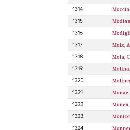
Moccia,
1314
Modian
1315
Modigl
1316
Moix, 
1317
Mola, 
1318
Molina,
1319
Moliner
1320
Monáe, 
1321
Monen,
1322
Monicel
1323
Monner
1324