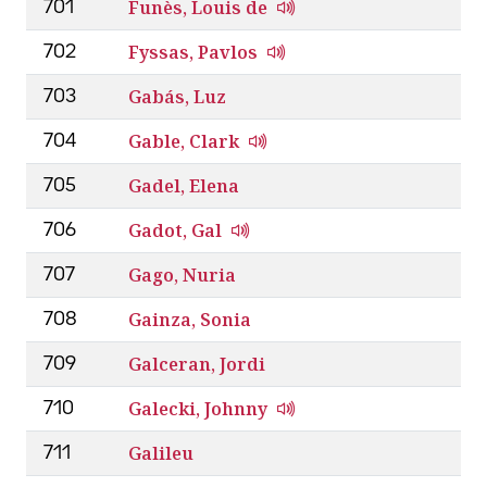
Funès, Louis de
701
Fyssas, Pavlos
702
Gabás, Luz
703
Gable, Clark
704
Gadel, Elena
705
Gadot, Gal
706
Gago, Nuria
707
Gainza, Sonia
708
Galceran, Jordi
709
Galecki, Johnny
710
Galileu
711