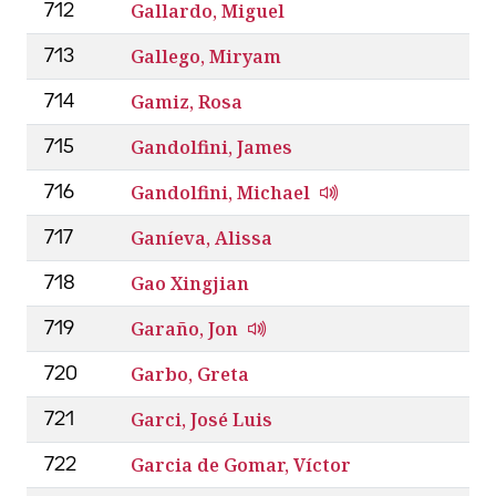
Gallardo, Miguel
712
Gallego, Miryam
713
Gamiz, Rosa
714
Gandolfini, James
715
Gandolfini, Michael
716
Ganíeva, Alissa
717
Gao Xingjian
718
Garaño, Jon
719
Garbo, Greta
720
Garci, José Luis
721
Garcia de Gomar, Víctor
722