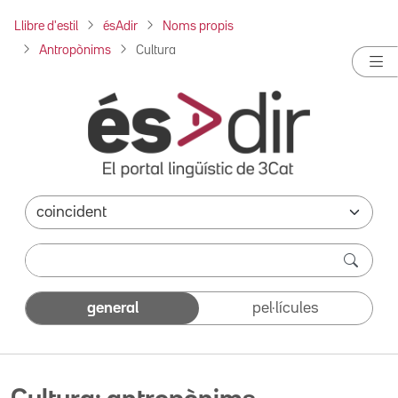
Llibre d'estil
ésAdir
Noms propis
Antropònims
Cultura
general
pel·lícules