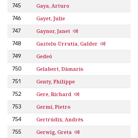
Gaya, Arturo
745
Gayet, Julie
746
Gaynor, Janet
747
Gaztelu-Urrutia, Galder
748
Gedeó
749
Gelabert, Dàmaris
750
Genty, Philippe
751
Gere, Richard
752
Germi, Pietro
753
Gertrúdix, Andrés
754
Gerwig, Greta
755