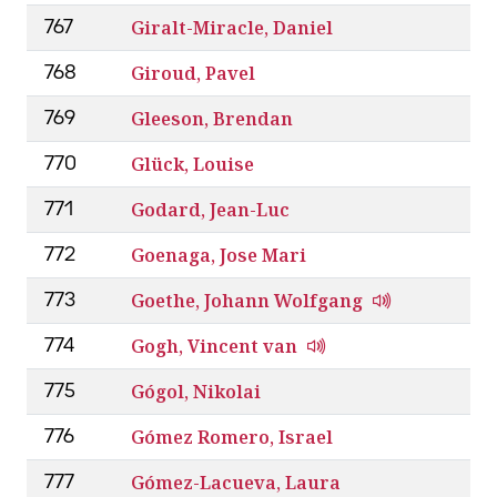
Giralt-Miracle, Daniel
767
Giroud, Pavel
768
Gleeson, Brendan
769
Glück, Louise
770
Godard, Jean-Luc
771
Goenaga, Jose Mari
772
Goethe, Johann Wolfgang
773
Gogh, Vincent van
774
Gógol, Nikolai
775
Gómez Romero, Israel
776
Gómez-Lacueva, Laura
777