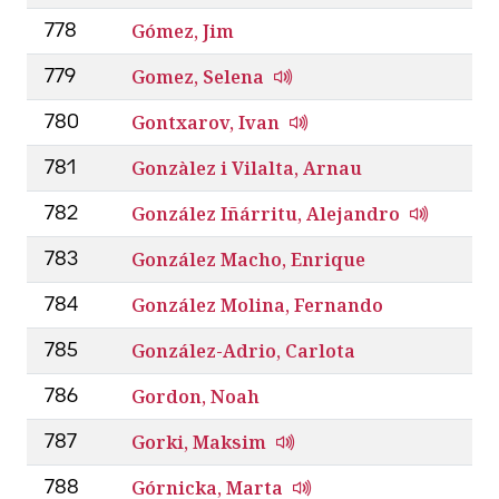
Gómez, Jim
778
Gomez, Selena
779
Gontxarov, Ivan
780
Gonzàlez i Vilalta, Arnau
781
González Iñárritu, Alejandro
782
González Macho, Enrique
783
González Molina, Fernando
784
González-Adrio, Carlota
785
Gordon, Noah
786
Gorki, Maksim
787
Górnicka, Marta
788