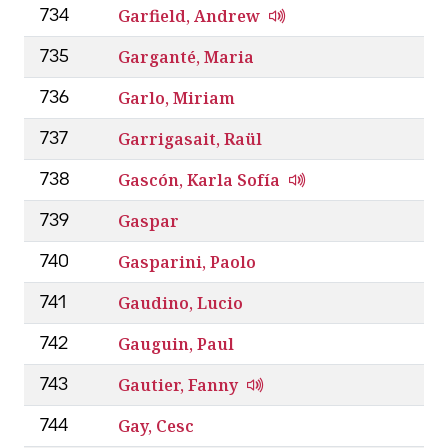
Garfield, Andrew
734
Garganté, Maria
735
Garlo, Miriam
736
Garrigasait, Raül
737
Gascón, Karla Sofía
738
Gaspar
739
Gasparini, Paolo
740
Gaudino, Lucio
741
Gauguin, Paul
742
Gautier, Fanny
743
Gay, Cesc
744