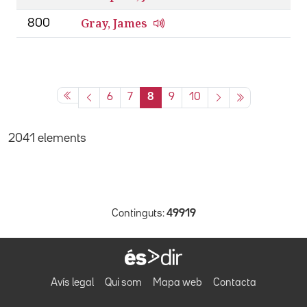
Gray, James
800
6
7
8
9
10
2041 elements
Continguts:
49919
Avís legal
Qui som
Mapa web
Contacta