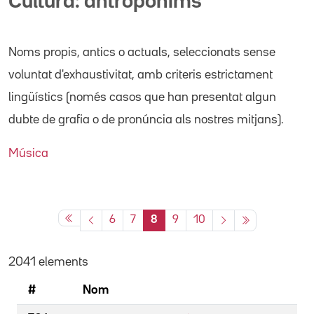
Cultura: antropònims
Noms propis
, antics o actuals,
seleccionats sense
voluntat d'exhaustivitat, amb criteris estrictament
lingüístics (només casos que han presentat algun
dubte de grafia o de pronúncia als nostres mitjans).
Música
6
7
8
9
10
2041 elements
#
Nom