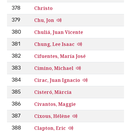
Christo
378
Chu, Jon
379
Chuliá, Juan Vicente
380
Chung, Lee Isaac
381
Cifuentes, María José
382
Cimino, Michael
383
Cirac, Juan Ignacio
384
Cisteró, Màrcia
385
Civantos, Maggie
386
Cixous, Hélène
387
Clapton, Eric
388