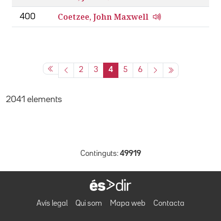
Coetzee, John Maxwell
400
2
3
4
5
6
2041 elements
Continguts:
49919
Avís legal
Qui som
Mapa web
Contacta