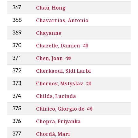
Chau, Hong
367
Chavarrías, Antonio
368
Chayanne
369
Chazelle, Damien
370
Chen, Joan
371
Cherkaoui, Sidi Larbi
372
Chernov, Mstyslav
373
Childs, Lucinda
374
Chirico, Giorgio de
375
Chopra, Priyanka
376
Chordà, Mari
377