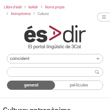
Llibre d'estil
ésAdir
Noms propis
Antropònims
Cultura
general
pel·lícules