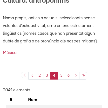
Cultura: antropònims
Noms propis
, antics o actuals,
seleccionats sense
voluntat d'exhaustivitat, amb criteris estrictament
lingüístics (només casos que han presentat algun
dubte de grafia o de pronúncia als nostres mitjans).
Música
2
3
4
5
6
2041 elements
#
Nom