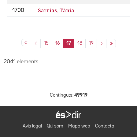
Sarrias, Tània
1700
15
16
17
18
19
2041 elements
Continguts:
49919
Avís legal
Qui som
Mapa web
Contacta