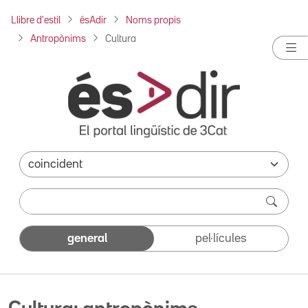
Llibre d'estil
ésAdir
Noms propis
Antropònims
Cultura
general
pel·lícules