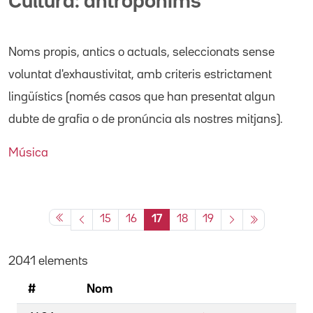
Cultura: antropònims
Noms propis
, antics o actuals,
seleccionats sense
voluntat d'exhaustivitat, amb criteris estrictament
lingüístics (només casos que han presentat algun
dubte de grafia o de pronúncia als nostres mitjans).
Música
15
16
17
18
19
2041 elements
#
Nom